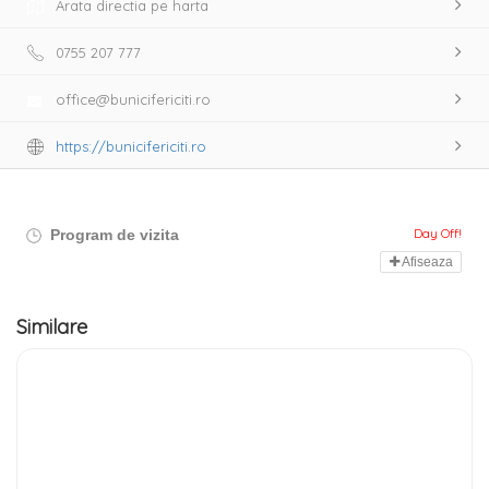
Arata directia pe harta
0755 207 777
office@bunicifericiti.ro
https://bunicifericiti.ro
Day Off!
Program de vizita
Afiseaza
Similare