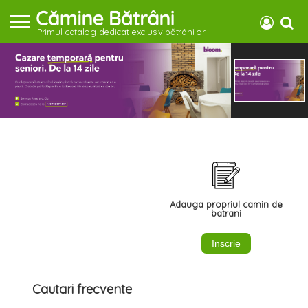
Primul catalog dedicat exclusiv bătrânilor
Adauga propriul camin de
batrani
Inscrie
Cautari frecvente