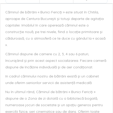
Căminul de bătrâni « Bunici Fericiți » este situat în Chitila,
aproape de Centura București și totuși departe de agitația
capitalei. Imobilul în care operează căminul este o
construcție nouă, pe trei nivele, fiind o locație primitoare și
călduroasă, cu o atmosferă ce te duce cu gândul la « acasă
».
Căminul dispune de camere cu 2, 3, 4 sau 6 paturi,
încurajând și prin acest aspect socializarea. Fiecare cameră
dispune de încălzire individuală și de aer condiționat.
In cadrul căminului nostru de bătrâni există și un cabinet
unde oferim seniorilor servicii de asistență medicală.
Nu în ultimul rând, Căminul de bătrâni « Bunici Fericiți »
dispune de o Zona de zi dotată cu o bibliotecă bogată,
numeroase jocuri de societate și un spațiu generos pentru
exerciții fizice, seri cinematice sau de dans. Oferim toate