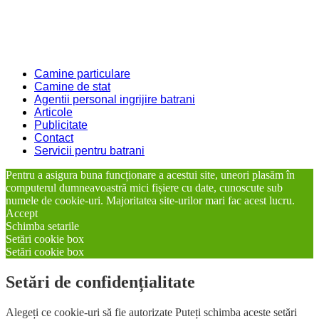
Camine particulare
Camine de stat
Agentii personal ingrijire batrani
Articole
Publicitate
Contact
Servicii pentru batrani
Pentru a asigura buna funcționare a acestui site, uneori plasăm în
computerul dumneavoastră mici fișiere cu date, cunoscute sub
numele de cookie-uri. Majoritatea site-urilor mari fac acest lucru.
Accept
Schimba setarile
Setări cookie box
Setări cookie box
Setări de confidențialitate
Alegeți ce cookie-uri să fie autorizate Puteți schimba aceste setări