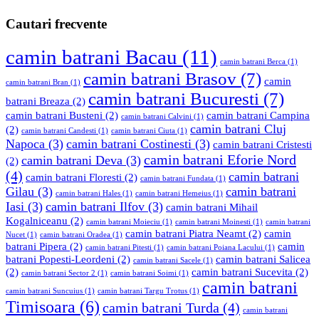
Cautari frecvente
camin batrani Bacau
(11)
camin batrani Berca
(1)
camin batrani Brasov
(7)
camin
camin batrani Bran
(1)
camin batrani Bucuresti
(7)
batrani Breaza
(2)
camin batrani Busteni
(2)
camin batrani Campina
camin batrani Calvini
(1)
camin batrani Cluj
(2)
camin batrani Candesti
(1)
camin batrani Ciuta
(1)
Napoca
(3)
camin batrani Costinesti
(3)
camin batrani Cristesti
camin batrani Eforie Nord
camin batrani Deva
(3)
(2)
(4)
camin batrani
camin batrani Floresti
(2)
camin batrani Fundata
(1)
Gilau
(3)
camin batrani
camin batrani Hales
(1)
camin batrani Hemeius
(1)
Iasi
(3)
camin batrani Ilfov
(3)
camin batrani Mihail
Kogalniceanu
(2)
camin batrani Moieciu
(1)
camin batrani Moinesti
(1)
camin batrani
camin batrani Piatra Neamt
(2)
camin
Nucet
(1)
camin batrani Oradea
(1)
batrani Pipera
(2)
camin
camin batrani Pitesti
(1)
camin batrani Poiana Lacului
(1)
batrani Popesti-Leordeni
(2)
camin batrani Salicea
camin batrani Sacele
(1)
(2)
camin batrani Sucevita
(2)
camin batrani Sector 2
(1)
camin batrani Soimi
(1)
camin batrani
camin batrani Suncuius
(1)
camin batrani Targu Trotus
(1)
Timisoara
(6)
camin batrani Turda
(4)
camin batrani