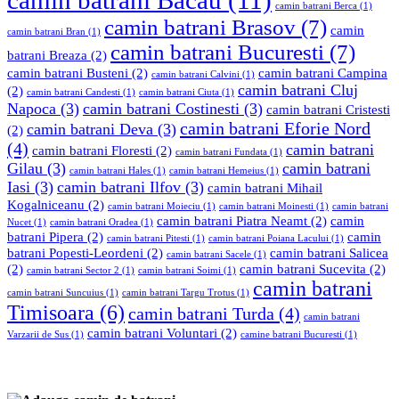
camin batrani Bacau
(11)
camin batrani Berca
(1)
camin batrani Brasov
(7)
camin
camin batrani Bran
(1)
camin batrani Bucuresti
(7)
batrani Breaza
(2)
camin batrani Busteni
(2)
camin batrani Campina
camin batrani Calvini
(1)
camin batrani Cluj
(2)
camin batrani Candesti
(1)
camin batrani Ciuta
(1)
Napoca
(3)
camin batrani Costinesti
(3)
camin batrani Cristesti
camin batrani Eforie Nord
camin batrani Deva
(3)
(2)
(4)
camin batrani
camin batrani Floresti
(2)
camin batrani Fundata
(1)
Gilau
(3)
camin batrani
camin batrani Hales
(1)
camin batrani Hemeius
(1)
Iasi
(3)
camin batrani Ilfov
(3)
camin batrani Mihail
Kogalniceanu
(2)
camin batrani Moieciu
(1)
camin batrani Moinesti
(1)
camin batrani
camin batrani Piatra Neamt
(2)
camin
Nucet
(1)
camin batrani Oradea
(1)
batrani Pipera
(2)
camin
camin batrani Pitesti
(1)
camin batrani Poiana Lacului
(1)
batrani Popesti-Leordeni
(2)
camin batrani Salicea
camin batrani Sacele
(1)
(2)
camin batrani Sucevita
(2)
camin batrani Sector 2
(1)
camin batrani Soimi
(1)
camin batrani
camin batrani Suncuius
(1)
camin batrani Targu Trotus
(1)
Timisoara
(6)
camin batrani Turda
(4)
camin batrani
camin batrani Voluntari
(2)
Varzarii de Sus
(1)
camine batrani Bucuresti
(1)