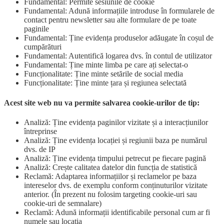
Fundamental: Permite sesiunile de cookie
Fundamental: Adună informațiile introduse în formularele de
contact pentru newsletter sau alte formulare de pe toate
paginile
Fundamental: Ține evidența produselor adăugate în coșul de
cumpărături
Fundamental: Autentifică logarea dvs. în contul de utilizator
Fundamental: Ține minte limba pe care ați selectat-o
Funcționalitate: Ține minte setările de social media
Funcționalitate: Ține minte țara și regiunea selectată
Acest site web nu va permite salvarea cookie-urilor de tip:
Analiză: Ține evidența paginilor vizitate și a interacțiunilor
întreprinse
Analiză: Ține evidența locației și regiunii baza pe numărul
dvs. de IP
Analiză: Ține evidența timpului petrecut pe fiecare pagină
Analiză: Crește calitatea datelor din funcția de statistică
Reclamă: Adaptarea informațiilor și reclamelor pe baza
intereselor dvs. de exemplu conform conținuturilor vizitate
anterior. (În prezent nu folosim targeting cookie-uri sau
cookie-uri de semnalare)
Reclamă: Adună informații identificabile personal cum ar fi
numele sau locația