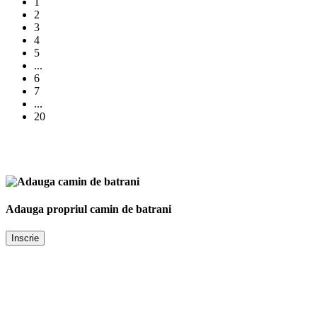
1
2
3
4
5
...
6
7
...
20
Adauga propriul camin de batrani
Inscrie