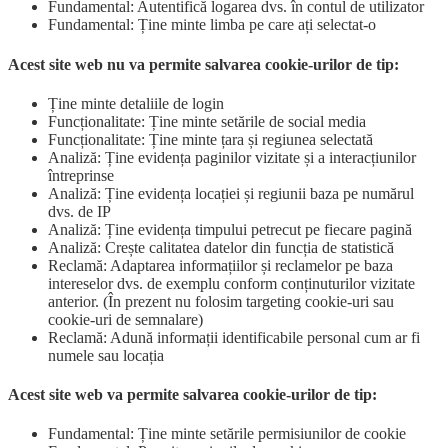
Fundamental: Autentifică logarea dvs. în contul de utilizator
Fundamental: Ține minte limba pe care ați selectat-o
Acest site web nu va permite salvarea cookie-urilor de tip:
Ține minte detaliile de login
Funcționalitate: Ține minte setările de social media
Funcționalitate: Ține minte țara și regiunea selectată
Analiză: Ține evidența paginilor vizitate și a interacțiunilor
întreprinse
Analiză: Ține evidența locației și regiunii baza pe numărul
dvs. de IP
Analiză: Ține evidența timpului petrecut pe fiecare pagină
Analiză: Crește calitatea datelor din funcția de statistică
Reclamă: Adaptarea informațiilor și reclamelor pe baza
intereselor dvs. de exemplu conform conținuturilor vizitate
anterior. (În prezent nu folosim targeting cookie-uri sau
cookie-uri de semnalare)
Reclamă: Adună informații identificabile personal cum ar fi
numele sau locația
Acest site web va permite salvarea cookie-urilor de tip:
Fundamental: Ține minte setările permisiunilor de cookie