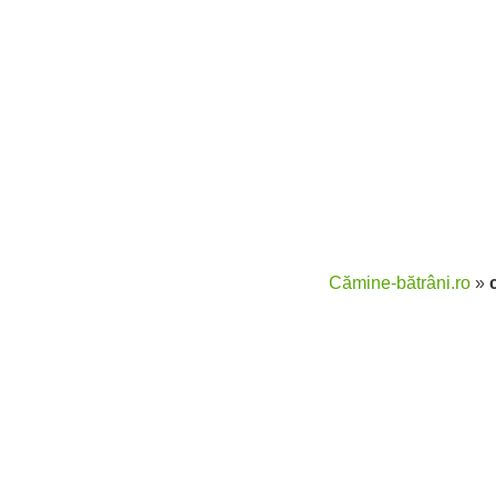
Cămine-bătrâni.ro
»