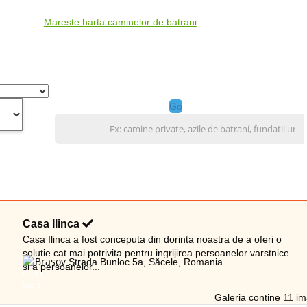
Mareste harta caminelor de batrani
Go
Casa Ilinca
Casa Ilinca a fost conceputa din dorinta noastra de a oferi o
solutie cat mai potrivita pentru ingrijirea persoanelor varstnice
Brasov
Strada Bunloc 5a, Săcele, Romania
si a persoanelor...
Galeria contine
11
ima