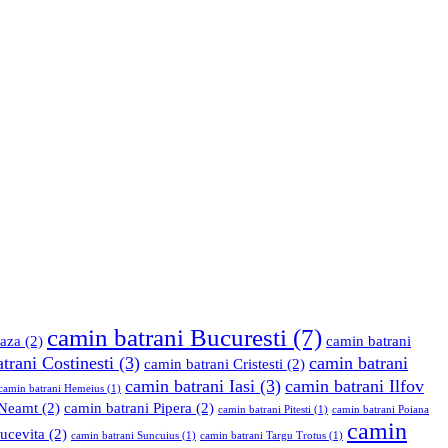
camin batrani Bucuresti
(7)
eaza
(2)
camin batrani
trani Costinesti
(3)
camin batrani
camin batrani Cristesti
(2)
camin batrani Iasi
(3)
camin batrani Ilfov
camin batrani Hemeius
(1)
 Neamt
(2)
camin batrani Pipera
(2)
camin batrani Pitesti
(1)
camin batrani Poiana
camin
ucevita
(2)
camin batrani Suncuius
(1)
camin batrani Targu Trotus
(1)