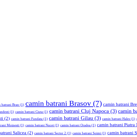
camin batrani Brasov
(7)
camin batrani Br
 batrani Bran
(1)
camin batrani Cluj Napoca
(3)
camin ba
andesti
(1)
camin batrani Ciuta
(1)
camin batrani Gilau
(3)
ti
(2)
camin batrani Fundata
(1)
camin batrani Hales
(1)
camin batrani Piatra
rani Moinesti
(1)
camin batrani Nucet
(1)
camin batrani Oradea
(1)
atrani Salicea
(2)
camin batrani S
camin batrani Sector 2
(1)
camin batrani Soimi
(1)