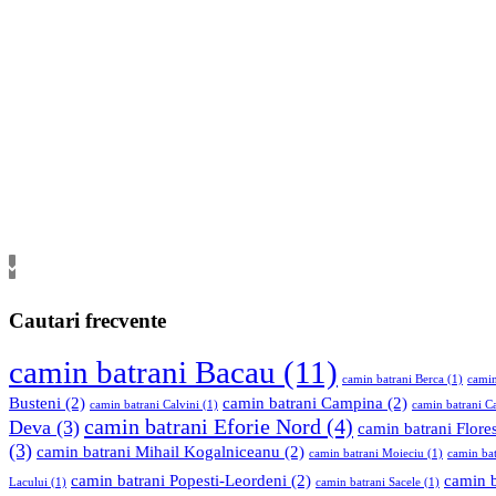
Cautari frecvente
camin batrani Bacau
(11)
camin batrani Berca
(1)
camin
Busteni
(2)
camin batrani Campina
(2)
camin batrani Calvini
(1)
camin batrani C
camin batrani Eforie Nord
(4)
Deva
(3)
camin batrani Flores
(3)
camin batrani Mihail Kogalniceanu
(2)
camin batrani Moieciu
(1)
camin bat
camin batrani Popesti-Leordeni
(2)
camin b
Lacului
(1)
camin batrani Sacele
(1)