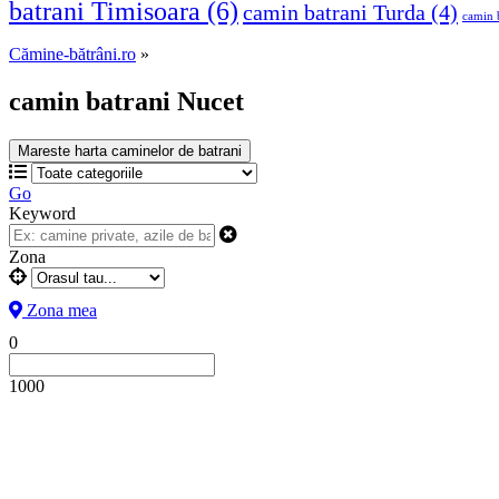
batrani Timisoara
(6)
camin batrani Turda
(4)
camin b
Cămine-bătrâni.ro
»
camin batrani Nucet
Mareste harta caminelor de batrani
Go
Keyword
Zona
Zona mea
0
1000