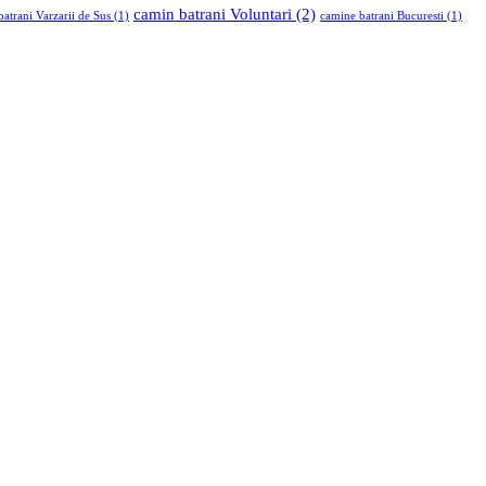
camin batrani Voluntari
(2)
atrani Varzarii de Sus
(1)
camine batrani Bucuresti
(1)