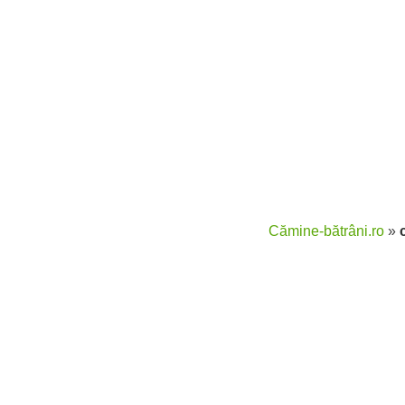
Cămine-bătrâni.ro
»