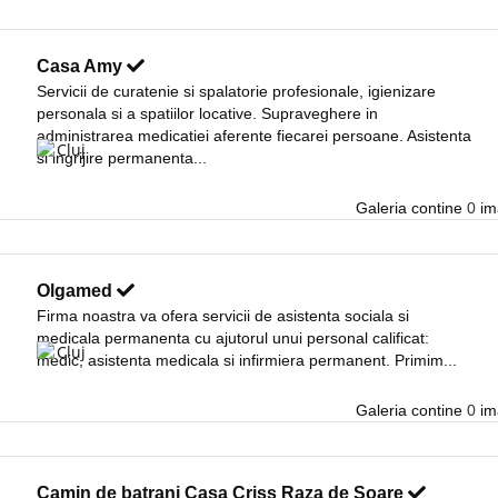
Casa Amy
Servicii de curatenie si spalatorie profesionale, igienizare
personala si a spatiilor locative. Supraveghere in
administrarea medicatiei aferente fiecarei persoane. Asistenta
Cluj
si ingrijire permanenta...
Galeria contine
0
ima
Olgamed
Firma noastra va ofera servicii de asistenta sociala si
medicala permanenta cu ajutorul unui personal calificat:
Cluj
medic, asistenta medicala si infirmiera permanent. Primim...
Galeria contine
0
ima
Camin de batrani Casa Criss Raza de Soare