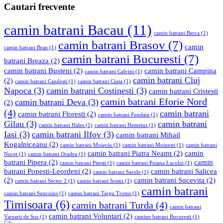
Cautari frecvente
camin batrani Bacau
(11)
camin batrani Berca
(1)
camin batrani Brasov
(7)
camin
camin batrani Bran
(1)
camin batrani Bucuresti
(7)
batrani Breaza
(2)
camin batrani Busteni
(2)
camin batrani Campina
camin batrani Calvini
(1)
camin batrani Cluj
(2)
camin batrani Candesti
(1)
camin batrani Ciuta
(1)
Napoca
(3)
camin batrani Costinesti
(3)
camin batrani Cristesti
camin batrani Eforie Nord
camin batrani Deva
(3)
(2)
(4)
camin batrani
camin batrani Floresti
(2)
camin batrani Fundata
(1)
Gilau
(3)
camin batrani
camin batrani Hales
(1)
camin batrani Hemeius
(1)
Iasi
(3)
camin batrani Ilfov
(3)
camin batrani Mihail
Kogalniceanu
(2)
camin batrani Moieciu
(1)
camin batrani Moinesti
(1)
camin batrani
camin batrani Piatra Neamt
(2)
camin
Nucet
(1)
camin batrani Oradea
(1)
batrani Pipera
(2)
camin
camin batrani Pitesti
(1)
camin batrani Poiana Lacului
(1)
batrani Popesti-Leordeni
(2)
camin batrani Salicea
camin batrani Sacele
(1)
(2)
camin batrani Sucevita
(2)
camin batrani Sector 2
(1)
camin batrani Soimi
(1)
camin batrani
camin batrani Suncuius
(1)
camin batrani Targu Trotus
(1)
Timisoara
(6)
camin batrani Turda
(4)
camin batrani
camin batrani Voluntari
(2)
Varzarii de Sus
(1)
camine batrani Bucuresti
(1)