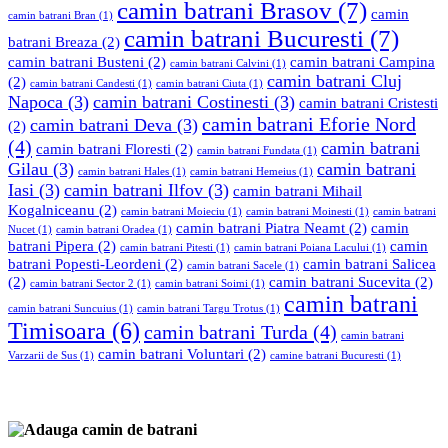
camin batrani Brasov
(7)
camin
camin batrani Bran
(1)
camin batrani Bucuresti
(7)
batrani Breaza
(2)
camin batrani Busteni
(2)
camin batrani Campina
camin batrani Calvini
(1)
camin batrani Cluj
(2)
camin batrani Candesti
(1)
camin batrani Ciuta
(1)
Napoca
(3)
camin batrani Costinesti
(3)
camin batrani Cristesti
camin batrani Eforie Nord
camin batrani Deva
(3)
(2)
(4)
camin batrani
camin batrani Floresti
(2)
camin batrani Fundata
(1)
Gilau
(3)
camin batrani
camin batrani Hales
(1)
camin batrani Hemeius
(1)
Iasi
(3)
camin batrani Ilfov
(3)
camin batrani Mihail
Kogalniceanu
(2)
camin batrani Moieciu
(1)
camin batrani Moinesti
(1)
camin batrani
camin batrani Piatra Neamt
(2)
camin
Nucet
(1)
camin batrani Oradea
(1)
batrani Pipera
(2)
camin
camin batrani Pitesti
(1)
camin batrani Poiana Lacului
(1)
batrani Popesti-Leordeni
(2)
camin batrani Salicea
camin batrani Sacele
(1)
(2)
camin batrani Sucevita
(2)
camin batrani Sector 2
(1)
camin batrani Soimi
(1)
camin batrani
camin batrani Suncuius
(1)
camin batrani Targu Trotus
(1)
Timisoara
(6)
camin batrani Turda
(4)
camin batrani
camin batrani Voluntari
(2)
Varzarii de Sus
(1)
camine batrani Bucuresti
(1)