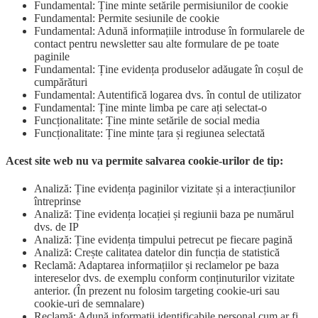
Fundamental: Ține minte setările permisiunilor de cookie
Fundamental: Permite sesiunile de cookie
Fundamental: Adună informațiile introduse în formularele de
contact pentru newsletter sau alte formulare de pe toate
paginile
Fundamental: Ține evidența produselor adăugate în coșul de
cumpărături
Fundamental: Autentifică logarea dvs. în contul de utilizator
Fundamental: Ține minte limba pe care ați selectat-o
Funcționalitate: Ține minte setările de social media
Funcționalitate: Ține minte țara și regiunea selectată
Acest site web nu va permite salvarea cookie-urilor de tip:
Analiză: Ține evidența paginilor vizitate și a interacțiunilor
întreprinse
Analiză: Ține evidența locației și regiunii baza pe numărul
dvs. de IP
Analiză: Ține evidența timpului petrecut pe fiecare pagină
Analiză: Crește calitatea datelor din funcția de statistică
Reclamă: Adaptarea informațiilor și reclamelor pe baza
intereselor dvs. de exemplu conform conținuturilor vizitate
anterior. (În prezent nu folosim targeting cookie-uri sau
cookie-uri de semnalare)
Reclamă: Adună informații identificabile personal cum ar fi