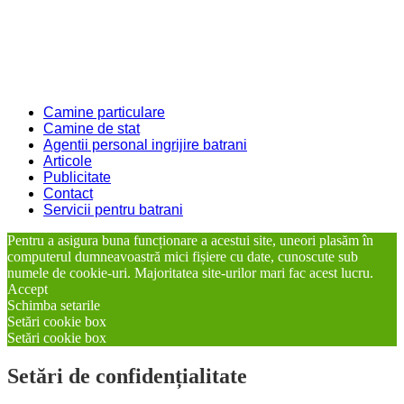
Camine particulare
Camine de stat
Agentii personal ingrijire batrani
Articole
Publicitate
Contact
Servicii pentru batrani
Pentru a asigura buna funcționare a acestui site, uneori plasăm în
computerul dumneavoastră mici fișiere cu date, cunoscute sub
numele de cookie-uri. Majoritatea site-urilor mari fac acest lucru.
Accept
Schimba setarile
Setări cookie box
Setări cookie box
Setări de confidențialitate