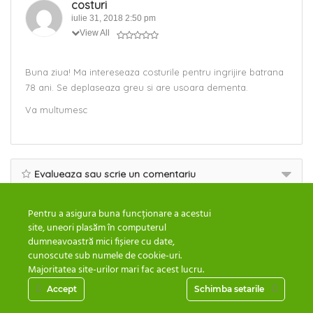
costuri
iulie 31, 2018 2:50 pm
View All
Buna ziua! Ma intereseaza costurile pentru ingrijire batrana
78 ani. Se deplaseaza greu si are usoara dementa.
Va multumesc
Evalueaza sau scrie un comentariu
Pentru a asigura buna funcționare a acestui
site, uneori plasăm în computerul
dumneavoastră mici fișiere cu date,
cunoscute sub numele de cookie-uri.
Majoritatea site-urilor mari fac acest lucru.
Accept
Schimba setarile