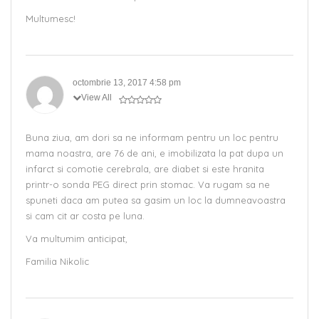
Multumesc!
octombrie 13, 2017 4:58 pm
View All
Buna ziua, am dori sa ne informam pentru un loc pentru
mama noastra, are 76 de ani, e imobilizata la pat dupa un
infarct si comotie cerebrala, are diabet si este hranita
printr-o sonda PEG direct prin stomac. Va rugam sa ne
spuneti daca am putea sa gasim un loc la dumneavoastra
si cam cit ar costa pe luna.
Va multumim anticipat,
Familia Nikolic