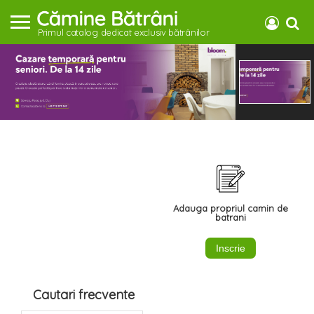
Primul catalog dedicat exclusiv bătrânilor
Adauga propriul camin de
batrani
Inscrie
Cautari frecvente