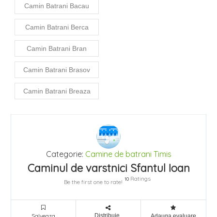
Camin Batrani Bacau
Camin Batrani Berca
Camin Batrani Bran
Camin Batrani Brasov
Camin Batrani Breaza
Categorie:
Camine de batrani
Timis
Caminul de varstnici Sfantul Ioan
Ratings
10
Be the first one to rate!
Salveaza
Distribuie
Adauga evaluare