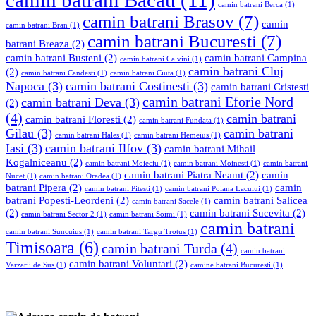
camin batrani Bacau
(11)
camin batrani Berca
(1)
camin batrani Brasov
(7)
camin
camin batrani Bran
(1)
camin batrani Bucuresti
(7)
batrani Breaza
(2)
camin batrani Busteni
(2)
camin batrani Campina
camin batrani Calvini
(1)
camin batrani Cluj
(2)
camin batrani Candesti
(1)
camin batrani Ciuta
(1)
Napoca
(3)
camin batrani Costinesti
(3)
camin batrani Cristesti
camin batrani Eforie Nord
camin batrani Deva
(3)
(2)
(4)
camin batrani
camin batrani Floresti
(2)
camin batrani Fundata
(1)
Gilau
(3)
camin batrani
camin batrani Hales
(1)
camin batrani Hemeius
(1)
Iasi
(3)
camin batrani Ilfov
(3)
camin batrani Mihail
Kogalniceanu
(2)
camin batrani Moieciu
(1)
camin batrani Moinesti
(1)
camin batrani
camin batrani Piatra Neamt
(2)
camin
Nucet
(1)
camin batrani Oradea
(1)
batrani Pipera
(2)
camin
camin batrani Pitesti
(1)
camin batrani Poiana Lacului
(1)
batrani Popesti-Leordeni
(2)
camin batrani Salicea
camin batrani Sacele
(1)
(2)
camin batrani Sucevita
(2)
camin batrani Sector 2
(1)
camin batrani Soimi
(1)
camin batrani
camin batrani Suncuius
(1)
camin batrani Targu Trotus
(1)
Timisoara
(6)
camin batrani Turda
(4)
camin batrani
camin batrani Voluntari
(2)
Varzarii de Sus
(1)
camine batrani Bucuresti
(1)