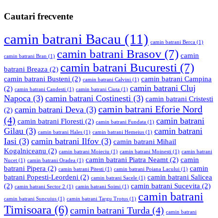
Cautari frecvente
camin batrani Bacau
(11)
camin batrani Berca
(1)
camin batrani Brasov
(7)
camin
camin batrani Bran
(1)
camin batrani Bucuresti
(7)
batrani Breaza
(2)
camin batrani Busteni
(2)
camin batrani Campina
camin batrani Calvini
(1)
camin batrani Cluj
(2)
camin batrani Candesti
(1)
camin batrani Ciuta
(1)
Napoca
(3)
camin batrani Costinesti
(3)
camin batrani Cristesti
camin batrani Eforie Nord
camin batrani Deva
(3)
(2)
(4)
camin batrani
camin batrani Floresti
(2)
camin batrani Fundata
(1)
Gilau
(3)
camin batrani
camin batrani Hales
(1)
camin batrani Hemeius
(1)
Iasi
(3)
camin batrani Ilfov
(3)
camin batrani Mihail
Kogalniceanu
(2)
camin batrani Moieciu
(1)
camin batrani Moinesti
(1)
camin batrani
camin batrani Piatra Neamt
(2)
camin
Nucet
(1)
camin batrani Oradea
(1)
batrani Pipera
(2)
camin
camin batrani Pitesti
(1)
camin batrani Poiana Lacului
(1)
batrani Popesti-Leordeni
(2)
camin batrani Salicea
camin batrani Sacele
(1)
(2)
camin batrani Sucevita
(2)
camin batrani Sector 2
(1)
camin batrani Soimi
(1)
camin batrani
camin batrani Suncuius
(1)
camin batrani Targu Trotus
(1)
Timisoara
(6)
camin batrani Turda
(4)
camin batrani