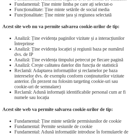
Fundamental: Ține minte limba pe care ați selectat-o
Funcționalitate: Ține minte setările de social media
Funcționalitate: Ține minte țara și regiunea selectată
Acest site web nu va permite salvarea cookie-urilor de tip:
Analiză: Ține evidența paginilor vizitate și a interacțiunilor
întreprinse
Analiză: Ține evidența locației și regiunii baza pe numărul
dvs. de IP
Analiză: Ține evidența timpului petrecut pe fiecare pagină
Analiză: Crește calitatea datelor din funcția de statistică
Reclamă: Adaptarea informațiilor și reclamelor pe baza
intereselor dvs. de exemplu conform conținuturilor vizitate
anterior. (În prezent nu folosim targeting cookie-uri sau
cookie-uri de semnalare)
Reclamă: Adună informații identificabile personal cum ar fi
numele sau locația
Acest site web va permite salvarea cookie-urilor de tip:
Fundamental: Ține minte setările permisiunilor de cookie
Fundamental: Permite sesiunile de cookie
Fundamental: Adună informațiile introduse în formularele de