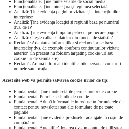
Funcționalitate: Ține minte setările de social media
Funcționalitate: Ține minte țara și regiunea selectată
Analiză: Ține evidența paginilor vizitate și a interacțiunilor
întreprinse
Analiză: Ține evidența locației și regiunii baza pe numărul
dvs. de IP
Analiză: Ține evidența timpului petrecut pe fiecare pagină
Analiză: Crește calitatea datelor din funcția de statistică
Reclamă: Adaptarea informațiilor și reclamelor pe baza
intereselor dvs. de exemplu conform conținuturilor vizitate
anterior. (În prezent nu folosim targeting cookie-uri sau
cookie-uri de semnalare)
Reclamă: Adună informații identificabile personal cum ar fi
numele sau locația
Acest site web va permite salvarea cookie-urilor de tip:
Fundamental: Ține minte setările permisiunilor de cookie
Fundamental: Permite sesiunile de cookie
Fundamental: Adună informațiile introduse în formularele de
contact pentru newsletter sau alte formulare de pe toate
paginile
Fundamental: Ține evidența produselor adăugate în coșul de
cumpărături
Fundamental: Autentifică logarea dvs. în contul de utilizator