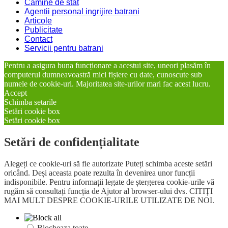
Camine de stat
Agentii personal ingrijire batrani
Articole
Publicitate
Contact
Servicii pentru batrani
Pentru a asigura buna funcționare a acestui site, uneori plasăm în
computerul dumneavoastră mici fișiere cu date, cunoscute sub
numele de cookie-uri. Majoritatea site-urilor mari fac acest lucru.
Accept
Schimba setarile
Setări cookie box
Setări cookie box
Setări de confidențialitate
Alegeți ce cookie-uri să fie autorizate Puteți schimba aceste setări
oricând. Deși aceasta poate rezulta în devenirea unor funcții
indisponibile. Pentru informații legate de ștergerea cookie-urile vă
rugăm să consultați funcția de Ajutor al browser-ului dvs. CITIȚI
MAI MULT DESPRE COOKIE-URILE UTILIZATE DE NOI.
Blocheaza toate