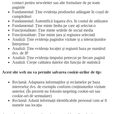
contact pentru newsletter sau alte formulare de pe toate
paginile
Fundamental: Ține evidența produselor adăugate în coșul de
cumpărături
Fundamental: Autentifică logarea dvs. în contul de utilizator
Fundamental: Ține minte limba pe care ați selectat-o
Funcționalitate: Ține minte setările de social media
Funcționalitate: Ține minte țara și regiunea selectată
Analiză: Ține evidența paginilor vizitate și a interacțiunilor
întreprinse
Analiză: Ține evidența locației și regiunii baza pe numărul
dvs. de IP
Analiză: Ține evidența timpului petrecut pe fiecare pagină
Analiză: Crește calitatea datelor din funcția de statistică
Acest site web nu va permite salvarea cookie-urilor de tip:
Reclamă: Adaptarea informațiilor și reclamelor pe baza
intereselor dvs. de exemplu conform conținuturilor vizitate
anterior. (În prezent nu folosim targeting cookie-uri sau
cookie-uri de semnalare)
Reclamă: Adună informații identificabile personal cum ar fi
numele sau locația