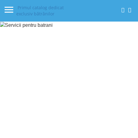
Primul catalog dedicat
exclusiv bătrânilor