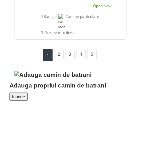
Open Now~
0 Rating
Camine particulare
Bucuresti si Ilfov
2
3
4
5
1
Adauga propriul camin de batrani
Inscrie