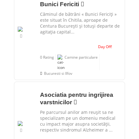
Bunici Fericiti
Căminul de bătrâni « Bunici Fericiți »
este situat în Chitila, aproape de
Centura București și totuși departe de
agitația capital...
Day Off!
0 Rating
Camine particulare
Bucuresti si Ilfov
Asociatia pentru ingrijirea
varstnicilor
Pe parcursul anilor am reușit sa ne
specializam pe un domeniu medical
cu impact major asupra societății,
respectiv sindromul Alzheimer a ...