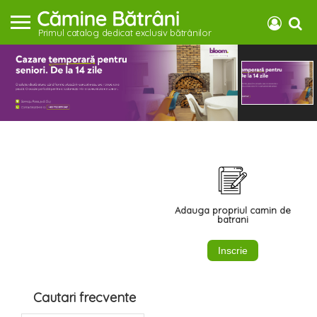
Primul catalog dedicat exclusiv bătrânilor
Adauga propriul camin de
batrani
Inscrie
Cautari frecvente