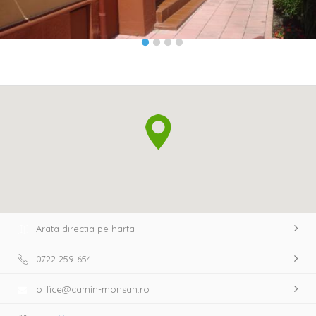
Arata directia pe harta
0722 259 654
office@camin-monsan.ro