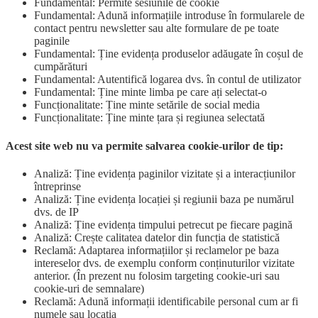
Fundamental: Permite sesiunile de cookie
Fundamental: Adună informațiile introduse în formularele de
contact pentru newsletter sau alte formulare de pe toate
paginile
Fundamental: Ține evidența produselor adăugate în coșul de
cumpărături
Fundamental: Autentifică logarea dvs. în contul de utilizator
Fundamental: Ține minte limba pe care ați selectat-o
Funcționalitate: Ține minte setările de social media
Funcționalitate: Ține minte țara și regiunea selectată
Acest site web nu va permite salvarea cookie-urilor de tip:
Analiză: Ține evidența paginilor vizitate și a interacțiunilor
întreprinse
Analiză: Ține evidența locației și regiunii baza pe numărul
dvs. de IP
Analiză: Ține evidența timpului petrecut pe fiecare pagină
Analiză: Crește calitatea datelor din funcția de statistică
Reclamă: Adaptarea informațiilor și reclamelor pe baza
intereselor dvs. de exemplu conform conținuturilor vizitate
anterior. (În prezent nu folosim targeting cookie-uri sau
cookie-uri de semnalare)
Reclamă: Adună informații identificabile personal cum ar fi
numele sau locația