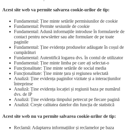
Acest site web va permite salvarea cookie-urilor de tip:
Fundamental: Ține minte setările permisiunilor de cookie
Fundamental: Permite sesiunile de cookie
Fundamental: Adună informațiile introduse în formularele de
contact pentru newsletter sau alte formulare de pe toate
paginile
Fundamental: Ține evidența produselor adăugate în coșul de
cumpărături
Fundamental: Autentifică logarea dvs. în contul de utilizator
Fundamental: Ține minte limba pe care ați selectat-o
Funcționalitate: Ține minte setările de social media
Funcționalitate: Ține minte țara și regiunea selectată
Analiză: Ține evidența paginilor vizitate și a interacțiunilor
întreprinse
Analiză: Ține evidența locației și regiunii baza pe numărul
dvs. de IP
Analiză: Ține evidența timpului petrecut pe fiecare pagină
Analiză: Crește calitatea datelor din funcția de statistică
Acest site web nu va permite salvarea cookie-urilor de tip:
Reclamă: Adaptarea informațiilor și reclamelor pe baza