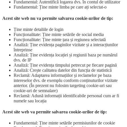
Fundamental: Autentifică logarea dvs. în contul de utilizator
Fundamental: Ține minte limba pe care ați selectat-o
Acest site web nu va permite salvarea cookie-urilor de tip:
Ține minte detaliile de login
Funcționalitate: Ține minte setările de social media
Funcționalitate: Ține minte țara și regiunea selectată
Analiză: Ține evidența paginilor vizitate și a interacțiunilor
întreprinse
Analiză: Ține evidența locației și regiunii baza pe numărul
dvs. de IP
Analiză: Ține evidența timpului petrecut pe fiecare pagină
Analiză: Crește calitatea datelor din funcția de statistică
Reclamă: Adaptarea informațiilor și reclamelor pe baza
intereselor dvs. de exemplu conform conținuturilor vizitate
anterior. (În prezent nu folosim targeting cookie-uri sau
cookie-uri de semnalare)
Reclamă: Adună informații identificabile personal cum ar fi
numele sau locația
Acest site web va permite salvarea cookie-urilor de tip:
Fundamental: Ține minte setările permisiunilor de cookie