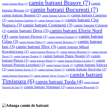
camin batrani Brasov
(7)
camin
camin batrani Bran
(1)
camin batrani Bucuresti
(7)
batrani Breaza
(2)
camin batrani Busteni
(2)
camin batrani Campina
camin batrani Calvini
(1)
camin batrani Cluj
(2)
camin batrani Candesti
(1)
camin batrani Ciuta
(1)
Napoca
(3)
camin batrani Costinesti
(3)
camin batrani Cristesti
camin batrani Eforie Nord
camin batrani Deva
(3)
(2)
(4)
camin batrani
camin batrani Floresti
(2)
camin batrani Fundata
(1)
Gilau
(3)
camin batrani
camin batrani Hales
(1)
camin batrani Hemeius
(1)
Iasi
(3)
camin batrani Ilfov
(3)
camin batrani Mihail
Kogalniceanu
(2)
camin batrani Moieciu
(1)
camin batrani Moinesti
(1)
camin batrani
camin batrani Piatra Neamt
(2)
camin
Nucet
(1)
camin batrani Oradea
(1)
batrani Pipera
(2)
camin
camin batrani Pitesti
(1)
camin batrani Poiana Lacului
(1)
batrani Popesti-Leordeni
(2)
camin batrani Salicea
camin batrani Sacele
(1)
(2)
camin batrani Sucevita
(2)
camin batrani Sector 2
(1)
camin batrani Soimi
(1)
camin batrani
camin batrani Suncuius
(1)
camin batrani Targu Trotus
(1)
Timisoara
(6)
camin batrani Turda
(4)
camin batrani
camin batrani Voluntari
(2)
Varzarii de Sus
(1)
camine batrani Bucuresti
(1)