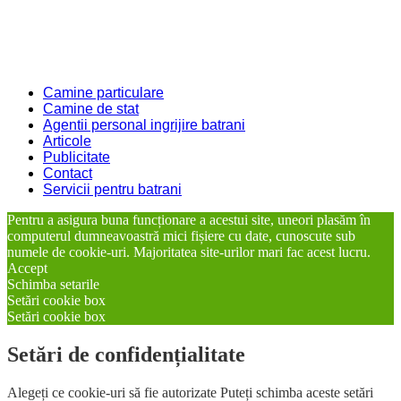
Camine particulare
Camine de stat
Agentii personal ingrijire batrani
Articole
Publicitate
Contact
Servicii pentru batrani
Pentru a asigura buna funcționare a acestui site, uneori plasăm în
computerul dumneavoastră mici fișiere cu date, cunoscute sub
numele de cookie-uri. Majoritatea site-urilor mari fac acest lucru.
Accept
Schimba setarile
Setări cookie box
Setări cookie box
Setări de confidențialitate
Alegeți ce cookie-uri să fie autorizate Puteți schimba aceste setări