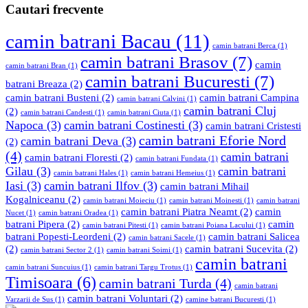
Cautari frecvente
camin batrani Bacau
(11)
camin batrani Berca
(1)
camin batrani Brasov
(7)
camin
camin batrani Bran
(1)
camin batrani Bucuresti
(7)
batrani Breaza
(2)
camin batrani Busteni
(2)
camin batrani Campina
camin batrani Calvini
(1)
camin batrani Cluj
(2)
camin batrani Candesti
(1)
camin batrani Ciuta
(1)
Napoca
(3)
camin batrani Costinesti
(3)
camin batrani Cristesti
camin batrani Eforie Nord
camin batrani Deva
(3)
(2)
(4)
camin batrani
camin batrani Floresti
(2)
camin batrani Fundata
(1)
Gilau
(3)
camin batrani
camin batrani Hales
(1)
camin batrani Hemeius
(1)
Iasi
(3)
camin batrani Ilfov
(3)
camin batrani Mihail
Kogalniceanu
(2)
camin batrani Moieciu
(1)
camin batrani Moinesti
(1)
camin batrani
camin batrani Piatra Neamt
(2)
camin
Nucet
(1)
camin batrani Oradea
(1)
batrani Pipera
(2)
camin
camin batrani Pitesti
(1)
camin batrani Poiana Lacului
(1)
batrani Popesti-Leordeni
(2)
camin batrani Salicea
camin batrani Sacele
(1)
(2)
camin batrani Sucevita
(2)
camin batrani Sector 2
(1)
camin batrani Soimi
(1)
camin batrani
camin batrani Suncuius
(1)
camin batrani Targu Trotus
(1)
Timisoara
(6)
camin batrani Turda
(4)
camin batrani
camin batrani Voluntari
(2)
Varzarii de Sus
(1)
camine batrani Bucuresti
(1)