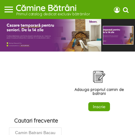
Primul catalog dedicat exclusiv bătrânilor
Adauga propriul camin de
batrani
Inscrie
Cautari frecvente
Camin Batrani Bacau