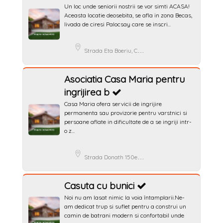
Un loc unde seniorii nostrii se vor simti ACASA!
Aceasta locatie deosebita, se afla in zona Becas,
livada de ciresi Palocsay care se inscri...
Strada Eta Boeriu, Cluj-Napoca, Romania
Asociatia Casa Maria pentru
ingrijirea b
Casa Maria ofera servicii de ingrijire
permanenta sau provizorie pentru varstnici si
persoane aflate in dificultate de a se ingriji intr-
o z...
Strada Donath 150e, Cluj-Napoca, Romania
Casuta cu bunici
Noi nu am lasat nimic la voia întamplarii.Ne-
am dedicat trup si suflet pentru a construi un
camin de batrani modern si confortabil unde