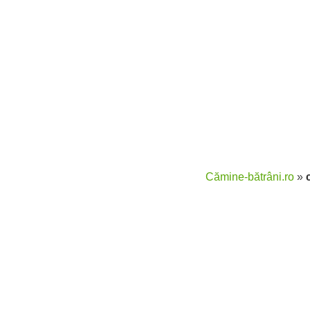
Cămine-bătrâni.ro
»