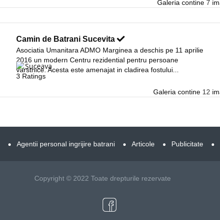
Galeria contine
7
ima
Camin de Batrani Sucevita
Asociatia Umanitara ADMO Marginea a deschis pe 11 aprilie
2016 un modern Centru rezidential pentru persoane
Suceava
varstnice. Acesta este amenajat in cladirea fostului...
3 Ratings
Galeria contine
12
ima
Agentii personal ingrijire batrani
Articole
Publicitate
Copyright © 2022 Toate drepturile rezervate