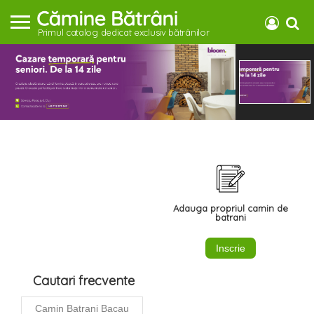
Primul catalog dedicat exclusiv bătrânilor
Adauga propriul camin de
batrani
Inscrie
Cautari frecvente
Camin Batrani Bacau