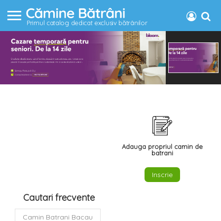
Primul catalog dedicat exclusiv bătrânilor
Adauga propriul camin de
batrani
Inscrie
Cautari frecvente
Camin Batrani Bacau