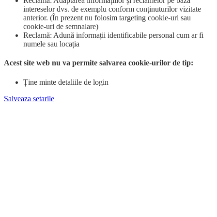
Reclamă: Adaptarea informațiilor și reclamelor pe baza
intereselor dvs. de exemplu conform conținuturilor vizitate
anterior. (În prezent nu folosim targeting cookie-uri sau
cookie-uri de semnalare)
Reclamă: Adună informații identificabile personal cum ar fi
numele sau locația
Acest site web nu va permite salvarea cookie-urilor de tip:
Ține minte detaliile de login
Salveaza setarile