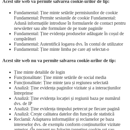
Acest site web va permite salvarea cookie-urilor de tip:
Fundamental: Ține minte setările permisiunilor de cookie
Fundamental: Permite sesiunile de cookie Fundamental:
Adună informațiile introduse în formularele de contact pentru
newsletter sau alte formulare de pe toate paginile
Fundamental: Ține evidența produselor adăugate în coșul de
cumpărături
Fundamental: Autentifică logarea dvs. în contul de utilizator
Fundamental: Ține minte limba pe care ați selectat-o
Acest site web nu va permite salvarea cookie-urilor de tip:
Ține minte detaliile de login
Funcționalitate: Ține minte setările de social media
Funcționalitate: Ține minte țara și regiunea selectată
Analiză: Ține evidența paginilor vizitate și a interacțiunilor
întreprinse
Analiză: Ține evidența locației și regiunii baza pe numărul
dvs. de IP
Analiză: Ține evidența timpului petrecut pe fiecare pagină
Analiză: Crește calitatea datelor din funcția de statistică
Reclamă: Adaptarea informațiilor și reclamelor pe baza
intereselor dvs. de exemplu conform conținuturilor vizitate
anterior. (În prezent nu folosim targeting cookie-uri sau