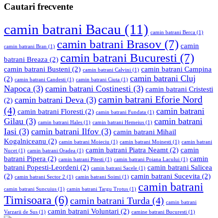
Cautari frecvente
camin batrani Bacau
(11)
camin batrani Berca
(1)
camin batrani Brasov
(7)
camin
camin batrani Bran
(1)
camin batrani Bucuresti
(7)
batrani Breaza
(2)
camin batrani Busteni
(2)
camin batrani Campina
camin batrani Calvini
(1)
camin batrani Cluj
(2)
camin batrani Candesti
(1)
camin batrani Ciuta
(1)
Napoca
(3)
camin batrani Costinesti
(3)
camin batrani Cristesti
camin batrani Eforie Nord
camin batrani Deva
(3)
(2)
(4)
camin batrani
camin batrani Floresti
(2)
camin batrani Fundata
(1)
Gilau
(3)
camin batrani
camin batrani Hales
(1)
camin batrani Hemeius
(1)
Iasi
(3)
camin batrani Ilfov
(3)
camin batrani Mihail
Kogalniceanu
(2)
camin batrani Moieciu
(1)
camin batrani Moinesti
(1)
camin batrani
camin batrani Piatra Neamt
(2)
camin
Nucet
(1)
camin batrani Oradea
(1)
batrani Pipera
(2)
camin
camin batrani Pitesti
(1)
camin batrani Poiana Lacului
(1)
batrani Popesti-Leordeni
(2)
camin batrani Salicea
camin batrani Sacele
(1)
(2)
camin batrani Sucevita
(2)
camin batrani Sector 2
(1)
camin batrani Soimi
(1)
camin batrani
camin batrani Suncuius
(1)
camin batrani Targu Trotus
(1)
Timisoara
(6)
camin batrani Turda
(4)
camin batrani
camin batrani Voluntari
(2)
Varzarii de Sus
(1)
camine batrani Bucuresti
(1)