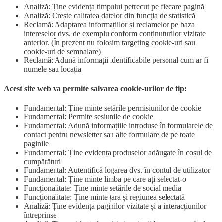
Analiză: Ține evidența timpului petrecut pe fiecare pagină
Analiză: Crește calitatea datelor din funcția de statistică
Reclamă: Adaptarea informațiilor și reclamelor pe baza
intereselor dvs. de exemplu conform conținuturilor vizitate
anterior. (În prezent nu folosim targeting cookie-uri sau
cookie-uri de semnalare)
Reclamă: Adună informații identificabile personal cum ar fi
numele sau locația
Acest site web va permite salvarea cookie-urilor de tip:
Fundamental: Ține minte setările permisiunilor de cookie
Fundamental: Permite sesiunile de cookie
Fundamental: Adună informațiile introduse în formularele de
contact pentru newsletter sau alte formulare de pe toate
paginile
Fundamental: Ține evidența produselor adăugate în coșul de
cumpărături
Fundamental: Autentifică logarea dvs. în contul de utilizator
Fundamental: Ține minte limba pe care ați selectat-o
Funcționalitate: Ține minte setările de social media
Funcționalitate: Ține minte țara și regiunea selectată
Analiză: Ține evidența paginilor vizitate și a interacțiunilor
întreprinse