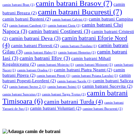
camin batrani Brasov
(7)
camin
camin batrani Bran
(1)
camin batrani Bucuresti
(7)
batrani Breaza
(2)
camin batrani Busteni
(2)
camin batrani Campina
camin batrani Calvini
(1)
camin batrani Cluj
(2)
camin batrani Candesti
(1)
camin batrani Ciuta
(1)
Napoca
(3)
camin batrani Costinesti
(3)
camin batrani Cristesti
camin batrani Eforie Nord
camin batrani Deva
(3)
(2)
(4)
camin batrani
camin batrani Floresti
(2)
camin batrani Fundata
(1)
Gilau
(3)
camin batrani
camin batrani Hales
(1)
camin batrani Hemeius
(1)
Iasi
(3)
camin batrani Ilfov
(3)
camin batrani Mihail
Kogalniceanu
(2)
camin batrani Moieciu
(1)
camin batrani Moinesti
(1)
camin batrani
camin batrani Piatra Neamt
(2)
camin
Nucet
(1)
camin batrani Oradea
(1)
batrani Pipera
(2)
camin
camin batrani Pitesti
(1)
camin batrani Poiana Lacului
(1)
batrani Popesti-Leordeni
(2)
camin batrani Salicea
camin batrani Sacele
(1)
(2)
camin batrani Sucevita
(2)
camin batrani Sector 2
(1)
camin batrani Soimi
(1)
camin batrani
camin batrani Suncuius
(1)
camin batrani Targu Trotus
(1)
Timisoara
(6)
camin batrani Turda
(4)
camin batrani
camin batrani Voluntari
(2)
Varzarii de Sus
(1)
camine batrani Bucuresti
(1)