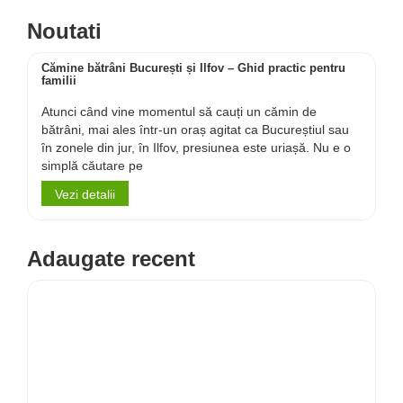
Noutati
Cămine bătrâni București și Ilfov – Ghid practic pentru
familii
Atunci când vine momentul să cauți un cămin de
bătrâni, mai ales într-un oraș agitat ca Bucureștiul sau
în zonele din jur, în Ilfov, presiunea este uriașă. Nu e o
simplă căutare pe
Vezi detalii
Adaugate recent