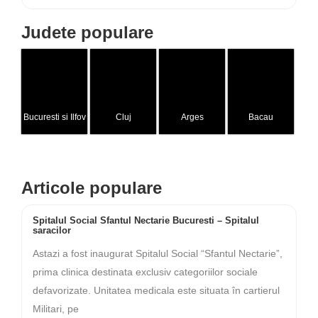
Judete populare
Bucuresti si Ilfov
Cluj
Arges
Bacau
Articole populare
Spitalul Social Sfantul Nectarie Bucuresti – Spitalul
saracilor
Astazi a fost inaugurat Spitalul Social “Sfantul Nectarie”,
prima clinica destinata exclusiv categoriilor sociale
defavorizate. Unitatea medicala este situata în cartierul
Militari, pe