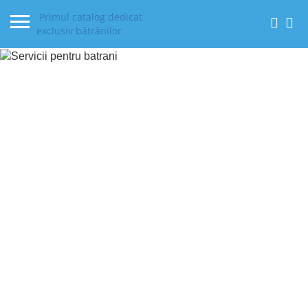
Primul catalog dedicat
exclusiv bătrânilor