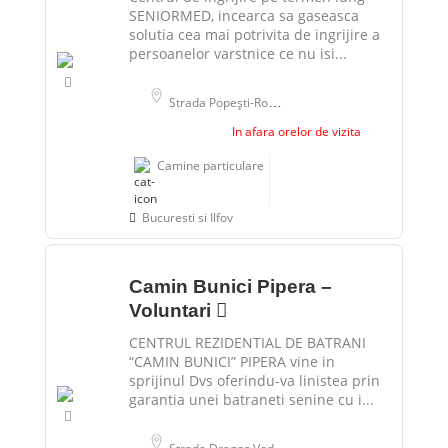
SENIORMED, incearca sa gaseasca
solutia cea mai potrivita de ingrijire a
persoanelor varstnice ce nu isi...
Strada Popeşti-Romani 66, Popesti-Leordeni, Romania
In afara orelor de vizita
Camine particulare
Bucuresti si Ilfov
Camin Bunici Pipera –
Voluntari
CENTRUL REZIDENTIAL DE BATRANI
“CAMIN BUNICI” PIPERA vine in
sprijinul Dvs oferindu-va linistea prin
garantia unei batraneti senine cu i...