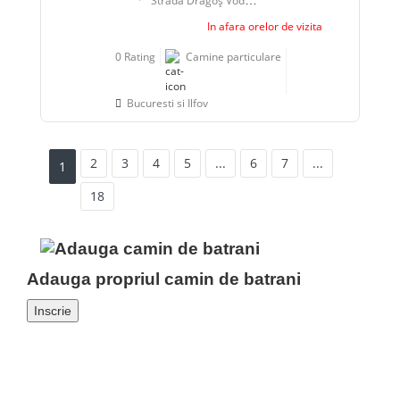
Strada Dragoş Vodă 2a-2b, Voluntari, Romania
In afara orelor de vizita
0 Rating
Camine particulare
Bucuresti si Ilfov
2
3
4
5
...
6
7
...
1
18
Adauga propriul camin de batrani
Inscrie