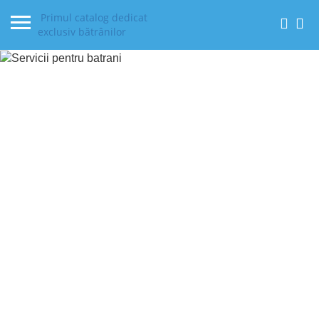
Primul catalog dedicat
exclusiv bătrânilor