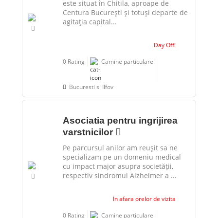
este situat în Chitila, aproape de
Centura București și totuși departe de
agitația capital...
Day Off!
0 Rating
Camine particulare
Bucuresti si Ilfov
Asociatia pentru ingrijirea
varstnicilor
Pe parcursul anilor am reușit sa ne
specializam pe un domeniu medical
cu impact major asupra societății,
respectiv sindromul Alzheimer a ...
In afara orelor de vizita
0 Rating
Camine particulare