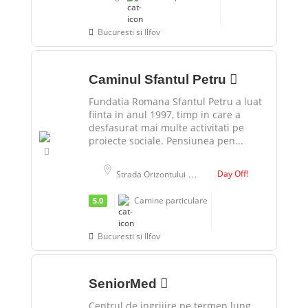
Bucuresti si Ilfov
Caminul Sfantul Petru
Fundatia Romana Sfantul Petru a luat
fiinta in anul 1997, timp in care a
desfasurat mai multe activitati pe
proiecte sociale. Pensiunea pen...
Day Off!
Strada Orizontului 48, Popești-Leordeni, Romania
Camine particulare
5.0
Bucuresti si Ilfov
SeniorMed
Centrul de ingrijire pe termen lung