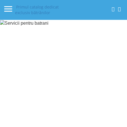
Primul catalog dedicat
exclusiv bătrânilor