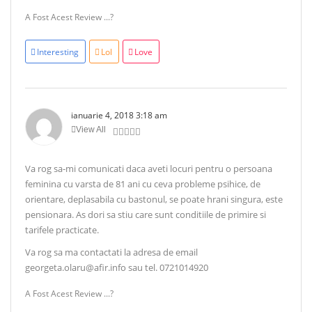
A Fost Acest Review ...?
Interesting
Lol
Love
ianuarie 4, 2018 3:18 am
View All
Va rog sa-mi comunicati daca aveti locuri pentru o persoana
feminina cu varsta de 81 ani cu ceva probleme psihice, de
orientare, deplasabila cu bastonul, se poate hrani singura, este
pensionara. As dori sa stiu care sunt conditiile de primire si
tarifele practicate.
Va rog sa ma contactati la adresa de email
georgeta.olaru@afir.info sau tel. 0721014920
A Fost Acest Review ...?