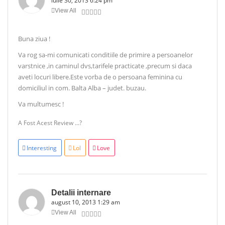
iulie 30, 2013 6:24 pm
View All
Buna ziua !
Va rog sa-mi comunicati conditiile de primire a persoanelor
varstnice ,in caminul dvs,tarifele practicate ,precum si daca
aveti locuri libere.Este vorba de o persoana feminina cu
domiciliul in com. Balta Alba – judet. buzau.
Va multumesc !
A Fost Acest Review ...?
Interesting
Lol
Love
Detalii internare
august 10, 2013 1:29 am
View All