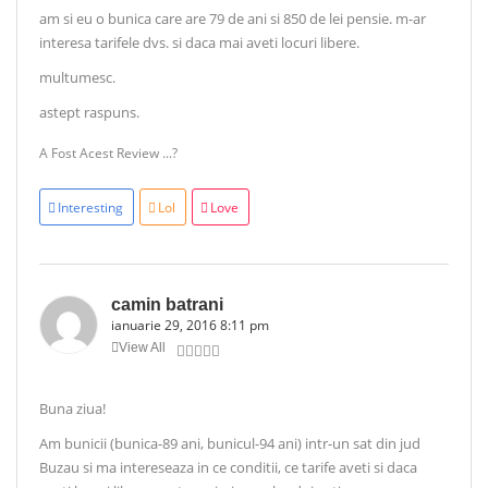
am si eu o bunica care are 79 de ani si 850 de lei pensie. m-ar
interesa tarifele dvs. si daca mai aveti locuri libere.
multumesc.
astept raspuns.
A Fost Acest Review ...?
Interesting
Lol
Love
camin batrani
ianuarie 29, 2016 8:11 pm
View All
Buna ziua!
Am bunicii (bunica-89 ani, bunicul-94 ani) intr-un sat din jud
Buzau si ma intereseaza in ce conditii, ce tarife aveti si daca