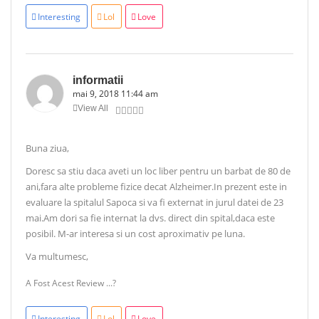
Interesting
Lol
Love
informatii
mai 9, 2018 11:44 am
View All
Buna ziua,
Doresc sa stiu daca aveti un loc liber pentru un barbat de 80 de
ani,fara alte probleme fizice decat Alzheimer.In prezent este in
evaluare la spitalul Sapoca si va fi externat in jurul datei de 23
mai.Am dori sa fie internat la dvs. direct din spital,daca este
posibil. M-ar interesa si un cost aproximativ pe luna.
Va multumesc,
A Fost Acest Review ...?
Interesting
Lol
Love