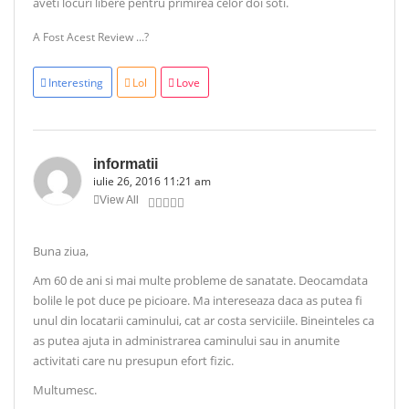
aveti locuri libere pentru primirea celor doi soti.
A Fost Acest Review ...?
Interesting
Lol
Love
informatii
iulie 26, 2016 11:21 am
View All
Buna ziua,
Am 60 de ani si mai multe probleme de sanatate. Deocamdata
bolile le pot duce pe picioare. Ma intereseaza daca as putea fi
unul din locatarii caminului, cat ar costa serviciile. Bineinteles ca
as putea ajuta in administrarea caminului sau in anumite
activitati care nu presupun efort fizic.
Multumesc.