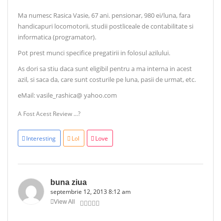
Ma numesc Rasica Vasie, 67 ani. pensionar, 980 ei/luna, fara
handicapuri locomotorii, studii postliceale de contabilitate si
informatica (programator).
Pot prest munci specifice pregatirii in folosul azilului.
As dori sa stiu daca sunt eligibil pentru a ma interna in acest
azil, si saca da, care sunt costurile pe luna, pasii de urmat, etc.
eMail: vasile_rashica@ yahoo.com
A Fost Acest Review ...?
Interesting
Lol
Love
buna ziua
septembrie 12, 2013 8:12 am
View All