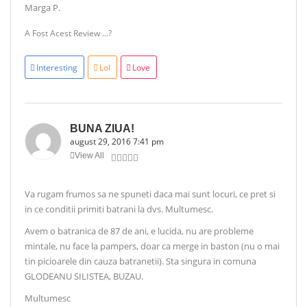
Marga P.
A Fost Acest Review ...?
Interesting
Lol
Love
BUNA ZIUA!
august 29, 2016 7:41 pm
View All
Va rugam frumos sa ne spuneti daca mai sunt locuri, ce pret si
in ce conditii primiti batrani la dvs. Multumesc.
Avem o batranica de 87 de ani, e lucida, nu are probleme
mintale, nu face la pampers, doar ca merge in baston (nu o mai
tin picioarele din cauza batranetii). Sta singura in comuna
GLODEANU SILISTEA, BUZAU.
Multumesc