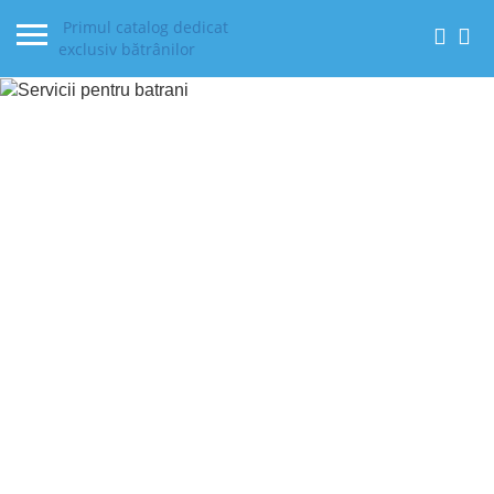
Primul catalog dedicat
exclusiv bătrânilor