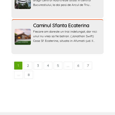
dragi! Centrul nostru este situat in centrul
Bucurestiului, la doi pasi de Arcul de Triu...
Caminul Sfanta Ecaterina
Fiecare om doreste un trai indelungat, dar nici
unul nu vrea sa fie batran. (Jonathan Swift)
Casa Sf. Ecaterina, situata in Afumati-jud. Il...
1
2
3
4
5
...
6
7
...
8