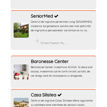
SeniorMed
Centrul de ingrijire pe termen lung SENIORMED,
incearca sa gaseasca solutia cea mai potrivita
de ingrijire a persoanelor varstnice ce nu isi...
Strada Popeşti-Romani 66, Popesti-Leordeni, Romania
Baronesse Center
Baronesse Center inseamna ACASA. Si daca esti
acasa, inseamna cat te simti linistit, ocrotit, de
cei dragi care te inconjoara cu dragoste...
Casa Silistea
Centrul de ingrijire Casa Silistea ofera siguranta
si calitatea bine meritate de seniorii nostri.