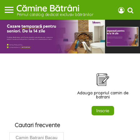
Primul catalog dedicat exclusiv bătrânilor
Adauga propriul camin de
batrani
Inscrie
Cautari frecvente
Camin Batrani Bacau